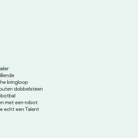
iler 
llende 
he kringloop 
outen dobbelsteen 
obotbal 
en met een robot 
 echt een Talent 