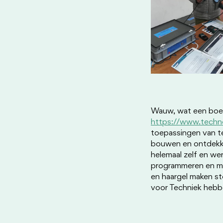
Wauw, wat een boeie
https://www.techno
toepassingen van te
bouwen en ontdekke
helemaal zelf en w
programmeren en ma
en haargel maken s
voor Techniek hebb