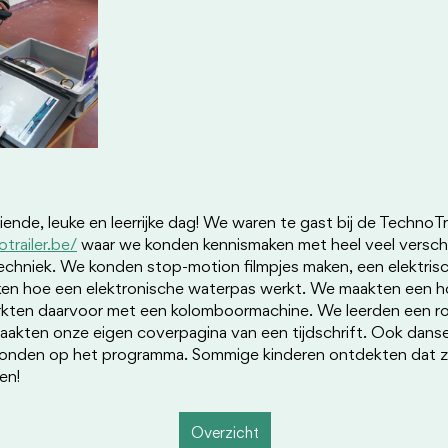
nde, leuke en leerrijke dag! We waren te gast bij de TechnoTra
trailer.be/
 waar we konden kennismaken met heel veel verschi
chniek. We konden stop-motion filmpjes maken, een elektrisc
n hoe een elektronische waterpas werkt. We maakten een h
erkten daarvoor met een kolomboormachine. We leerden een r
akten onze eigen coverpagina van een tijdschrift. Ook dans
tonden op het programma. Sommige kinderen ontdekten dat ze
en! 
Overzicht