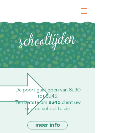
schooltijden
De poort gaat open van 8u30
tot 8u45.
Ten laatste om
8u45
dient uw
kind op school te zijn.
meer info