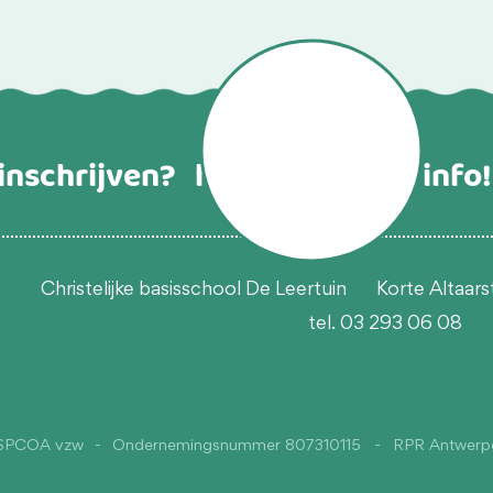
inschrijven?
hier vind je alle info!
Christelijke basisschool De Leertuin
Korte Altaars
tel. 03 293 06 08
SPCOA vzw
-
Ondernemingsnummer 807310115
-
RPR Antwerp